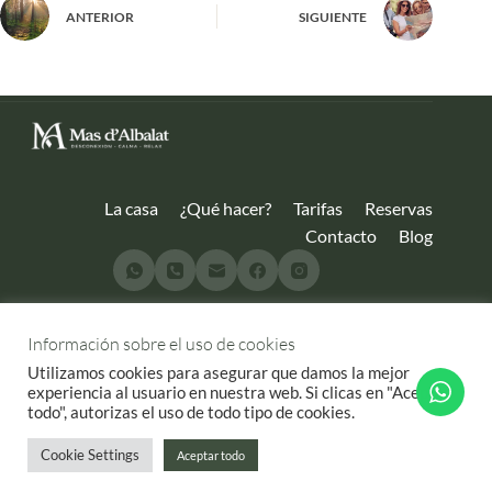
ANTERIOR
SIGUIENTE
La casa
¿Qué hacer?
Tarifas
Reservas
Contacto
Blog
Ref Catastral: 001800300YK56E0001AY | Nº de registro: CV-
Información sobre el uso de cookies
ARU000561-CS
Utilizamos cookies para asegurar que damos la mejor
© 2025 Mas d'Albalat.
Todos los derechos reservados.
experiencia al usuario en nuestra web. Si clicas en "Aceptar
todo", autorizas el uso de todo tipo de cookies.
Cookie Settings
Aceptar todo
Aviso Legal
|
Condiciones de Reserva
| Privacidad y cookies