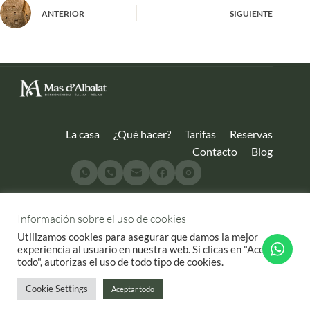
ANTERIOR
SIGUIENTE
La casa
¿Qué hacer?
Tarifas
Reservas
Contacto
Blog
Ref Catastral: 001800300YK56E0001AY | Nº de registro: CV-
Información sobre el uso de cookies
ARU000561-CS
Utilizamos cookies para asegurar que damos la mejor
experiencia al usuario en nuestra web. Si clicas en "Aceptar
© 2025 Mas d'Albalat.
Todos los derechos reservados.
todo", autorizas el uso de todo tipo de cookies.
Cookie Settings
Aceptar todo
Aviso Legal
|
Condiciones de Reserva
| Privacidad y cookies